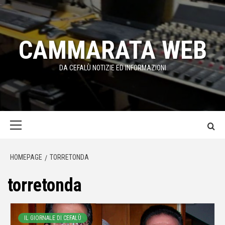
Passa
al
contenuto
CAMMARATA WEB
DA CEFALÙ NOTIZIE ED INFORMAZIONI
Menu
principale
HOMEPAGE
TORRETONDA
torretonda
IL GIORNALE DI CEFALÙ