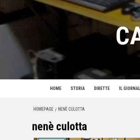
Passa
al
contenuto
C
HOME
STORIA
DIRETTE
IL GIORNAL
HOMEPAGE
NENÈ CULOTTA
nenè culotta