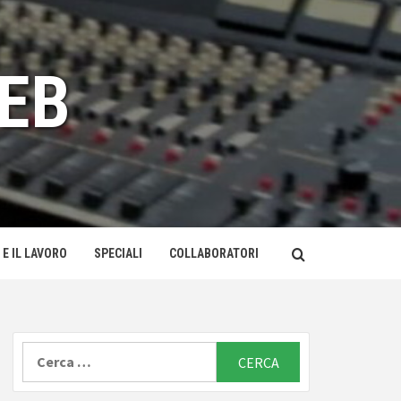
EB
 E IL LAVORO
SPECIALI
COLLABORATORI
Ricerca
per: