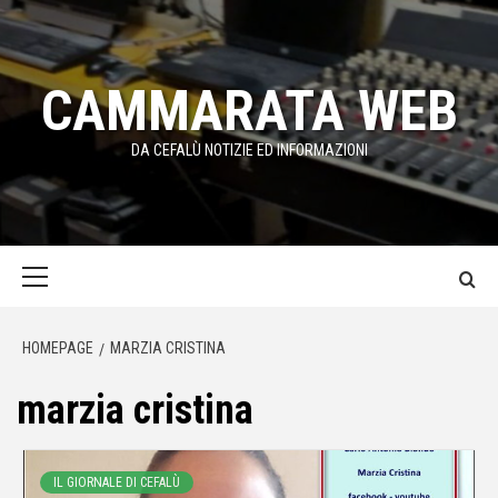
Passa
al
contenuto
CAMMARATA WEB
DA CEFALÙ NOTIZIE ED INFORMAZIONI
Menu
principale
HOMEPAGE
MARZIA CRISTINA
marzia cristina
IL GIORNALE DI CEFALÙ