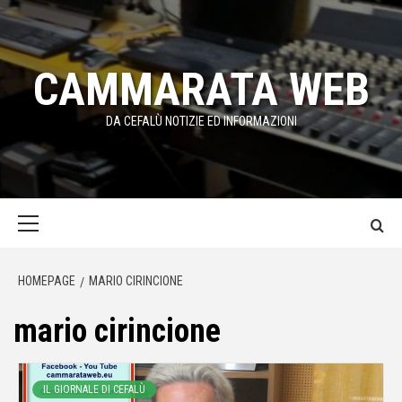
Passa
al
contenuto
CAMMARATA WEB
DA CEFALÙ NOTIZIE ED INFORMAZIONI
Menu
principale
HOMEPAGE
MARIO CIRINCIONE
mario cirincione
IL GIORNALE DI CEFALÙ