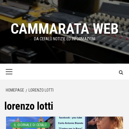
Passa
al
contenuto
CAMMARATA WEB
DA CEFALÙ NOTIZIE ED INFORMAZIONI
Menu
principale
HOMEPAGE
LORENZO LOTTI
lorenzo lotti
IL GIORNALE DI CEFALÙ