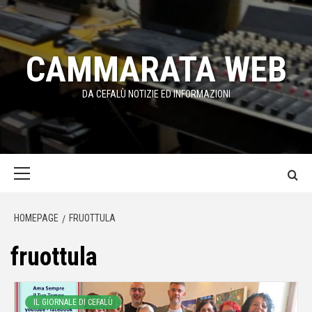
Passa
al
contenuto
CAMMARATA WEB
DA CEFALÙ NOTIZIE ED INFORMAZIONI
Menu
principale
HOMEPAGE
FRUOTTULA
fruottula
IL GIORNALE DI CEFALÙ