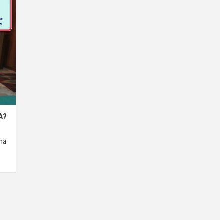
A?
nna