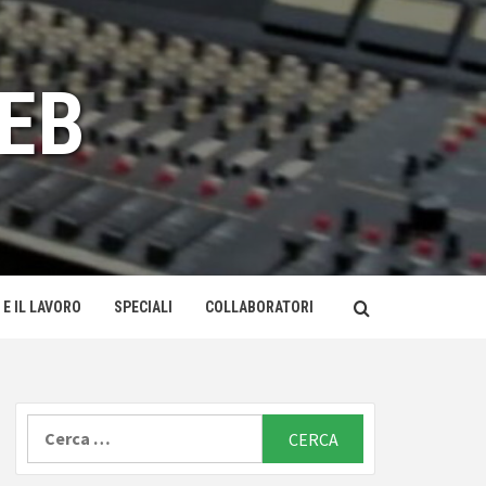
EB
 E IL LAVORO
SPECIALI
COLLABORATORI
Ricerca
per: