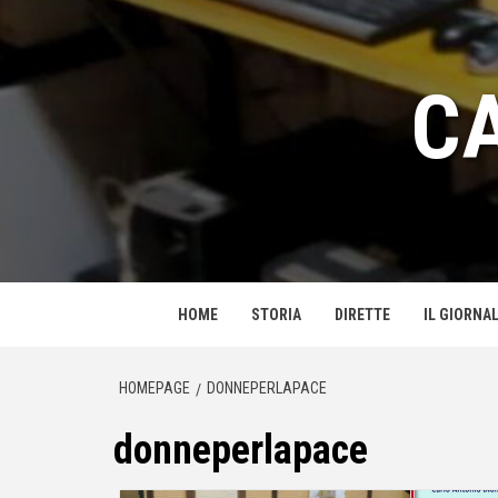
Passa
al
contenuto
C
HOME
STORIA
DIRETTE
IL GIORNAL
HOMEPAGE
DONNEPERLAPACE
donneperlapace