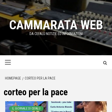
Passa
al
contenuto
CAMMARATA WEB
DA CEFALÙ NOTIZIE ED INFORMAZIONI
Menu
principale
HOMEPAGE
CORTEO PER LA PACE
corteo per la pace
IL GIORNALE DI CEFALÙ