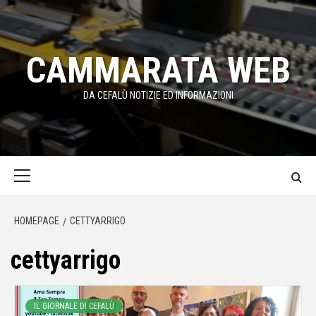
Passa
al
contenuto
CAMMARATA WEB
DA CEFALÙ NOTIZIE ED INFORMAZIONI
Menu
principale
HOMEPAGE
CETTYARRIGO
cettyarrigo
IL GIORNALE DI CEFALÙ