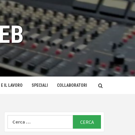
EB
 E IL LAVORO
SPECIALI
COLLABORATORI
Ricerca
per: