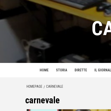
Passa
al
contenuto
C
HOME
STORIA
DIRETTE
IL GIORNAL
HOMEPAGE
CARNEVALE
carnevale