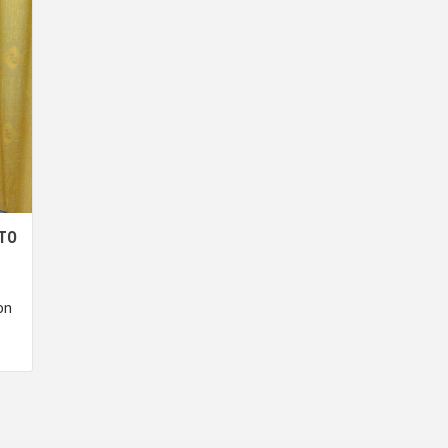
NTO
on