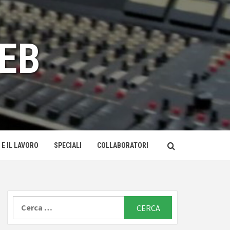
EB
 E IL LAVORO
SPECIALI
COLLABORATORI
Ricerca
per: