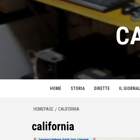
Passa
al
contenuto
C
HOME
STORIA
DIRETTE
IL GIORNAL
HOMEPAGE
CALIFORNIA
california