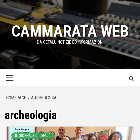
Passa
al
contenuto
CAMMARATA WEB
DA CEFALÙ NOTIZIE ED INFORMAZIONI
Menu
principale
HOMEPAGE
ARCHEOLOGIA
archeologia
IL GIORNALE DI CEFALÙ