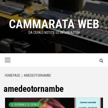
Passa
al
contenuto
CAMMARATA WEB
DA CEFALÙ NOTIZIE ED INFORMAZIONI
Menu
principale
HOMEPAGE
AMEDEOTORNAMBE
amedeotornambe
IL GIORNALE DI CEFALÙ