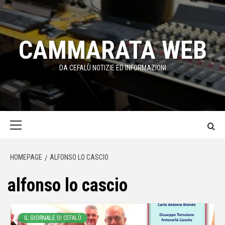
Passa
al
contenuto
CAMMARATA WEB
DA CEFALÙ NOTIZIE ED INFORMAZIONI
Menu
principale
HOMEPAGE
ALFONSO LO CASCIO
alfonso lo cascio
IL GIORNALE DI CEFALÙ