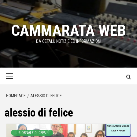
Passa
al
contenuto
CAMMARATA WEB
DA CEFALÙ NOTIZIE ED INFORMAZIONI
Menu
principale
HOMEPAGE
ALESSIO DI FELICE
alessio di felice
IL GIORNALE DI CEFALÙ