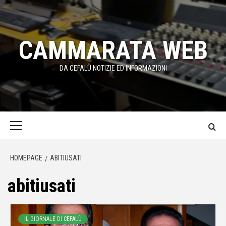
Passa
al
contenuto
CAMMARATA WEB
DA CEFALÙ NOTIZIE ED INFORMAZIONI
Menu
principale
HOMEPAGE
ABITIUSATI
abitiusati
IL GIORNALE DI CEFALÙ