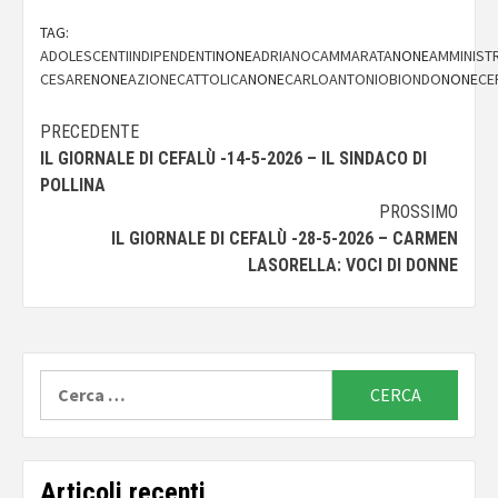
TAG:
ADOLESCENTIINDIPENDENTI
NONE
ADRIANOCAMMARATA
NONE
AMMINISTR
CESARE
NONE
AZIONECATTOLICA
NONE
CARLOANTONIOBIONDO
NONE
CE
Navigazione
PRECEDENTE
IL GIORNALE DI CEFALÙ -14-5-2026 – IL SINDACO DI
articolo
POLLINA
PROSSIMO
IL GIORNALE DI CEFALÙ -28-5-2026 – CARMEN
LASORELLA: VOCI DI DONNE
Ricerca
per:
Articoli recenti