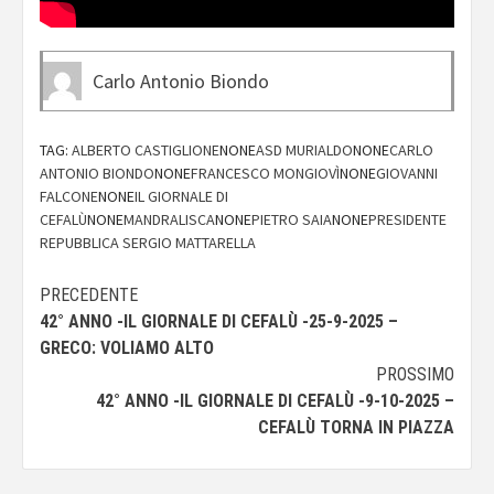
Carlo Antonio Biondo
TAG:
ALBERTO CASTIGLIONE
NONE
ASD MURIALDO
NONE
CARLO
ANTONIO BIONDO
NONE
FRANCESCO MONGIOVÌ
NONE
GIOVANNI
FALCONE
NONE
IL GIORNALE DI
CEFALÙ
NONE
MANDRALISCA
NONE
PIETRO SAIA
NONE
PRESIDENTE
REPUBBLICA SERGIO MATTARELLA
Navigazione
PRECEDENTE
42° ANNO -IL GIORNALE DI CEFALÙ -25-9-2025 –
articolo
GRECO: VOLIAMO ALTO
PROSSIMO
42° ANNO -IL GIORNALE DI CEFALÙ -9-10-2025 –
CEFALÙ TORNA IN PIAZZA