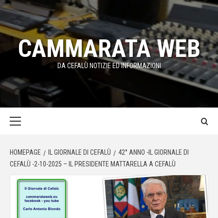
Passa
al
contenuto
CAMMARATA WEB
DA CEFALÙ NOTIZIE ED INFORMAZIONI
Menu
principale
HOMEPAGE
IL GIORNALE DI CEFALÙ
42° ANNO -IL GIORNALE DI
CEFALÙ -2-10-2025 – IL PRESIDENTE MATTARELLA A CEFALÙ