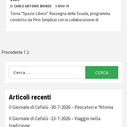
DI
CARLO ANTONIO BIONDO
6 ANNI FA
Torna “Spazio Libero” Rassegna della Scuola, programma
condotto da Pino Simplicio con la collaborazione di
Paginazione
2
Precedente
1
degli
Ricerca
articoli
per:
Articoli recenti
Il Giornale di Cefalù -30-7-2026 – Pescatori e ‘Ntinna
Il Giornale di Cefalù -23-7-2026 – Viaggio nella
tradizione